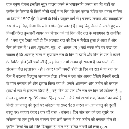
तक मनुष्य केवल इसलिए सुदूर यात्रा करने से भयाक्रांति करता रहा कि कहीं वह
ज़मीन के किनारों से किसी नीची खाई में न गिर पडे़!सर फ्रांस डेरिक वह पहला व्यक्ति
था जिसने 1597 ई0 में धरती के गिर्द ( समुद्र मार्ग से ) चक्कर लगाया और व्यवहारिक
रूप से यह सिद्ध किया कि ज़मीन गोल (वृत्ताकार ) है। यह बिंदु दिमाग़ में रखते हुए ज़रा
निम्नलिखित क़ुरआनी आयत पर विचार करें जो दिन और रात के अवागमन से सम्बंधित
है: ‘‘ क्या तुम देखते नहीं हो कि अल्लाह रात को दिन में पिरोता हुआ ले आता है और
दिन को रात में ‘‘ (अल-.क़ुरआन: सूर: 31 आयत 29 ) यहां स्पष्ट तौर पर देखा जा
सकता है कि अल्लाह ताला ने क्रमवार रात के दिन में ढलने और दिन के रात में ढलने
(परिवर्तित होने )की चर्चा की है ,यह केवल तभी सम्भव हो सकता है जब धरती की
संरचना गोल (वृत्ताकार ) हो। अगर धरती चपटी होती तो दिन का रात में या रात का
दिन में बदलना बिल्कुल अचानक होता ।निम्न में एक और आयत देखिये जिसमें धरती
के गोल बनावट की ओर इशारा किया गया है: उसने आसमानों और ज़मीन को बरहक़
(यथार्थ रूप से )उत्पन्न किया है ,, वही दिन पर रात और रात पर दिन को लपेटता है।,,
(अल.-क़ुरआन: सूर:39 आयत 5)यहां प्रयोग किये गये अरबी शब्द ‘‘कव्वर‘‘ का अर्थ है
किसी एक वस्तु को दूसरे पर लपेटना या overlap करना या (एक वस्तु को दूसरी
वस्तु पर) चक्कर देकर ( तार की तरह ) बांधना। दिन और रात को एक दूसरे पर
लपेटना या एक दूसरे पर चक्कर देना तभी सम्भव है जब ज़मीन की बनावट गोल हो ।
ज़मीन किसी गेंद की भांति बिलकुल ही गोल नहीं बल्कि नारंगी की तरह (geo-