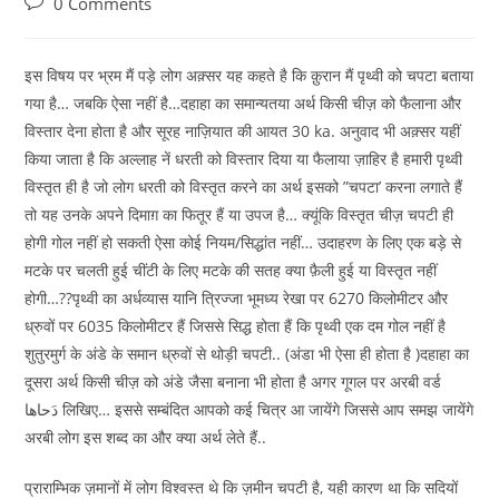
0 Comments
इस विषय पर भ्रम मैं पड़े लोग अक़्सर यह कहते है कि क़ुरान मैं पृथ्वी को चपटा बताया
गया है… जबकि ऐसा नहीं है…दहाहा का समान्यतया अर्थ किसी चीज़ को फैलाना और
विस्तार देना होता है और सूरह नाज़ियात की आयत 30 ka. अनुवाद भी अक़्सर यहीं
किया जाता है कि अल्लाह नें धरती को विस्तार दिया या फैलाया ज़ाहिर है हमारी पृथ्वी
विस्तृत ही है जो लोग धरती को विस्तृत करने का अर्थ इसको ”चपटा’ करना लगाते हैं
तो यह उनके अपने दिमाग़ का फितूर हैं या उपज है… क्यूंकि विस्तृत चीज़ चपटी ही
होगी गोल नहीं हो सकती ऐसा कोई नियम/सिद्धांत नहीं… उदाहरण के लिए एक बड़े से
मटके पर चलती हुई चींटी के लिए मटके की सतह क्या फ़ैली हुई या विस्तृत नहीं
होगी…??पृथ्वी का अर्धव्यास यानि त्रिज्जा भूमध्य रेखा पर 6270 किलोमीटर और
ध्रुवों पर 6035 किलोमीटर हैं जिससे सिद्ध होता हैं कि पृथ्वी एक दम गोल नहीं है
शुतुरमुर्ग के अंडे के समान ध्रुवों से थोड़ी चपटी.. (अंडा भी ऐसा ही होता है )दहाहा का
दूसरा अर्थ किसी चीज़ को अंडे जैसा बनाना भी होता है अगर गूगल पर अरबी वर्ड
دَحاها लिखिए… इससे सम्बंदित आपको कई चित्र आ जायेंगे जिससे आप समझ जायेंगे
अरबी लोग इस शब्द का और क्या अर्थ लेते हैं..
प्राराम्भिक ज़मानों में लोग विश्वस्त थे कि ज़मीन चपटी है, यही कारण था कि सदियों