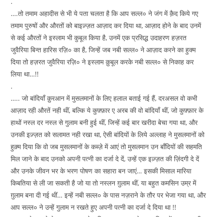
.
….तो तमाम अहादीस से भी ये पता चलता है कि आप सल्ल० ने जंग में क़ैद किये गए
तमाम पुरुषों और औरतों को बाइज़्ज़त आज़ाद कर दिया था, आज़ाद होने के बाद उनमें
से कई औरतों ने इस्लाम भी कुबूल किया है, उनमें एक प्रसिद्ध उदाहरण हज़रत
जुवैरिया बिन्त हारिस रज़ि० का है, जिन्हें जब नबी सल्ल० ने आज़ाद करने का हुक्म
दिया तो हज़रत जुवैरिया रज़ि० ने इस्लाम क़ुबूल करके नबी सल्ल० से निकाह कर
लिया था…!!
.
….. जो बांदियाँ क़ुरआन में मुसलमानों के लिए हलाल बताई गई हैं, दरअसल वो कभी
आज़ाद रही औरतें नही थीं, बल्कि ये कुफ़्फ़ार ए अरब की वो बांदियाँ थीं, जो कुफ़्फ़ार के
हाथों नस्ल दर नस्ल से गुलाम बनी हुई थीं, जिन्हें कई बार खरीदा बेचा गया था, और
उनकी इज़्ज़त को सलामत नही रखा था, ऐसी बांदियों के लिये अल्लाह ने मुसलमानों को
हुक़्म दिया कि वो जब मुसलमानों के कब्ज़े में आएं तो मुसलमान उन बाँदियों की सहमति
मिल जाने के बाद उनको अपनी पत्नी का दर्जा दे दें, उन्हें एक इज़्ज़त की ज़िंदगी दे दें
और उनके जीवन भर के भरण पोषण का सहारा बन जाएं… इसकी मिसाल मारिया
किबतिया से ली जा सकती है जो या तो नस्लन ग़ुलाम थीं, या बहुत कमसिन उम्र में
ग़ुलाम बना दी गई थीं… इन्हें नबी सल्ल० के पास नज़राने के तौर पर भेजा गया था, और
आप सल्ल० ने उन्हें गुलाम न रखते हुए अपनी पत्नी का दर्जा दे दिया था !!