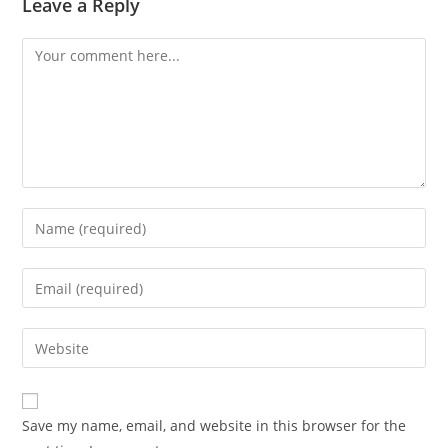
Leave a Reply
Comment
Enter
your
name
Enter
or
your
username
email
Enter
to
address
your
comment
to
website
comment
URL
Save my name, email, and website in this browser for the
(optional)